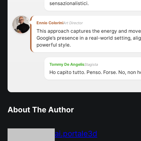
sensazionalistici.
Ennio Colorini
Art Director
This approach captures the energy and movem
Google’s presence in a real-world setting, al
powerful style.
Tommy De Angelis
Stagista
Ho capito tutto. Penso. Forse. No, non h
About The Author
ai.portale3d