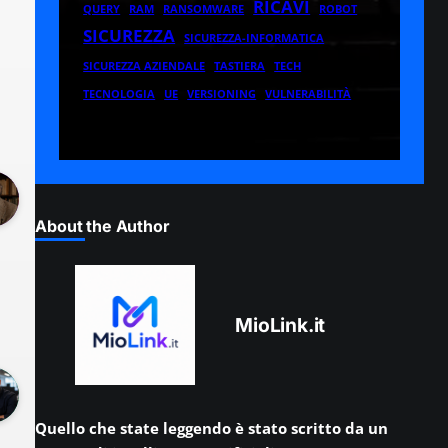
RICAVI
QUERY
RAM
RANSOMWARE
ROBOT
SICUREZZA
SICUREZZA-INFORMATICA
SICUREZZA AZIENDALE
TASTIERA
TECH
TECNOLOGIA
UE
VERSIONING
VULNERABILITÀ
About the Author
MioLink.it
Quello che state leggendo è stato scritto da un