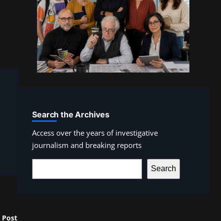
Search the Archives
Access over the years of investigative
journalism and breaking reports
S
Search
e
a
r
 Post
c