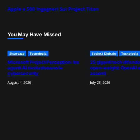
Apple e 500 Ingegneri Sui Project Titan
You May Have Missed
Sicurezza
Tecnologia
Società Digitale
Tecnologia
Microsoft Project Perception: tre
25 giganti tech difendo
agenti AI rivoluzionano la
open-weight: OpenAI e
cybersecurity
assenti
August 4, 2026
July 28, 2026