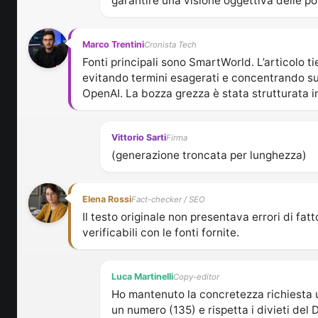
garantire una visione oggettiva delle pos
Marco Trentini
Cronista Tech
Fonti principali sono SmartWorld. L’articolo 
evitando termini esagerati e concentrando su
OpenAI. La bozza grezza è stata strutturata in 
Vittorio Sarti
Firma
(generazione troncata per lunghezza)
Elena Rossi
Fact-checker / SEO
Il testo originale non presentava errori di fatt
verificabili con le fonti fornite.
Luca Martinelli
Copy-editor
Ho mantenuto la concretezza richiesta uti
un numero (135) e rispetta i divieti del 