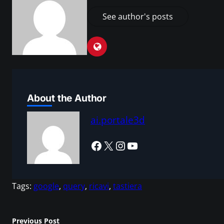
See author's posts
About the Author
ai.portale3d
Facebook
X
Instagram
YouTube
Tags:
google
, 
query
, 
ricavi
, 
tastiera
Previous Post