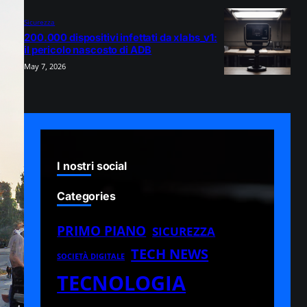
Sicurezza
200.000 dispositivi infettati da xlabs_v1:
il pericolo nascosto di ADB
May 7, 2026
I nostri social
Categories
PRIMO PIANO
SICUREZZA
TECH NEWS
SOCIETÀ DIGITALE
TECNOLOGIA