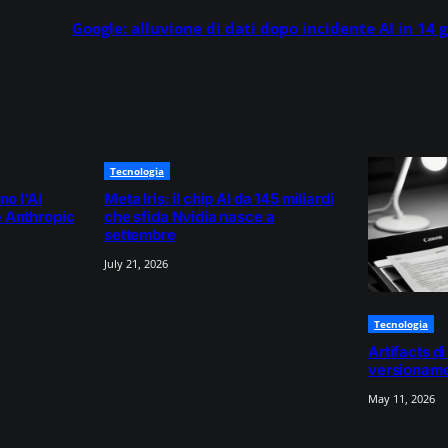
Google: alluvione di dati dopo incidente AI in 14 g
Tecnologia
no l’AI
Meta Iris: il chip AI da 145 miliardi
 Anthropic
che sfida Nvidia nasce a
settembre
July 21, 2026
Tecnologia
Artifacts di
versioname
May 11, 2026