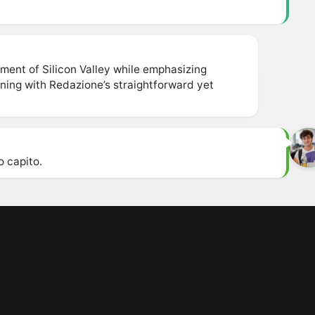
ent of Silicon Valley while emphasizing
igning with Redazione’s straightforward yet
o capito.