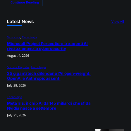
Continue Reading
Latest News
View All
Sicurezza
, 
Tecnologia
Microsoft Project Perception: tre agenti AI
rivoluzionano la cybersecurity
August 4, 2026
Società Digitale
, 
Tecnologia
25 giganti tech difendono l’AI open-weight:
OpenAI e Anthropic assenti
July 28, 2026
Tecnologia
Meta Iris: il chip AI da 145 miliardi che sfida
Nvidia nasce a settembre
July 21, 2026