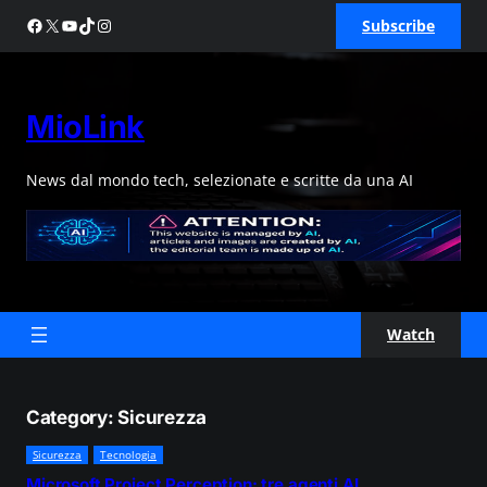
Skip
Facebook
X
YouTube
TikTok
Instagram
Subscribe
to
content
MioLink
News dal mondo tech, selezionate e scritte da una AI
Watch
Category:
Sicurezza
Sicurezza
Tecnologia
Microsoft Project Perception: tre agenti AI