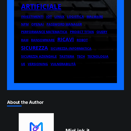
ARTIFICIALE
INVESTIMENTI
IOT
LINUX
LOGISTICA
MALWARE
NPM
OPENAI
PASSWORD MANAGER
PERFORMANCE MATEMATICA
PROJECT TITAN
QUERY
RICAVI
RAM
RANSOMWARE
ROBOT
SICUREZZA
SICUREZZA-INFORMATICA
SICUREZZA AZIENDALE
TASTIERA
TECH
TECNOLOGIA
UE
VERSIONING
VULNERABILITÀ
About the Author
MioLink.it