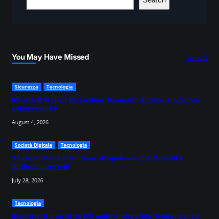
e
a
r
c
You May Have Missed
View All
h
Sicurezza
Tecnologia
Microsoft Project Perception: tre agenti AI rivoluzionano la
cybersecurity
August 4, 2026
Società Digitale
Tecnologia
25 giganti tech difendono l’AI open-weight: OpenAI e
Anthropic assenti
July 28, 2026
Tecnologia
Meta Iris: il chip AI da 145 miliardi che sfida Nvidia nasce a