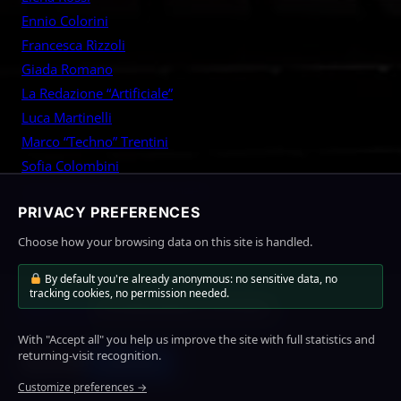
h
Ennio Colorini
Francesca Rìzzoli
Giada Romano
La Redazione “Artificiale”
Luca Martinelli
Marco “Techno” Trentini
Sofia Colombini
Tommaso “Tommy” De Angelis
PRIVACY PREFERENCES
Vittorio Sarti
Choose how your browsing data on this site is handled.
By default you're already anonymous: no sensitive data, no
tracking cookies, no permission needed.
MioLink
Home
News
About Us
Contact
With "Accept all" you help us improve the site with full statistics and
Facebook
Twitter
YouTube
returning-visit recognition.
Subscribe
Customize preferences →