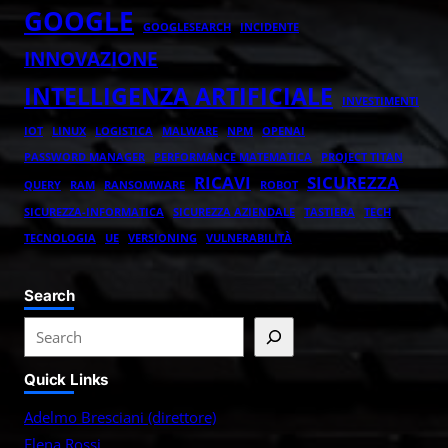
GOOGLE
GOOGLESEARCH
INCIDENTE
INNOVAZIONE
INTELLIGENZA ARTIFICIALE
INVESTIMENTI
IOT
LINUX
LOGISTICA
MALWARE
NPM
OPENAI
PASSWORD MANAGER
PERFORMANCE MATEMATICA
PROJECT TITAN
RICAVI
SICUREZZA
QUERY
RAM
RANSOMWARE
ROBOT
SICUREZZA-INFORMATICA
SICUREZZA AZIENDALE
TASTIERA
TECH
TECNOLOGIA
UE
VERSIONING
VULNERABILITÀ
Search
S
e
Quick Links
a
r
Adelmo Bresciani (direttore)
c
Elena Rossi