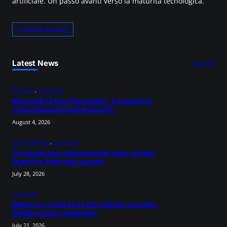
artificiale. Un passo avanti verso la maturità tecnologica.
Continue Reading
Latest News
View All
Sicurezza
, 
Tecnologia
Microsoft Project Perception: tre agenti AI
rivoluzionano la cybersecurity
August 4, 2026
Società Digitale
, 
Tecnologia
25 giganti tech difendono l’AI open-weight:
OpenAI e Anthropic assenti
July 28, 2026
Tecnologia
Meta Iris: il chip AI da 145 miliardi che sfida
Nvidia nasce a settembre
July 21, 2026