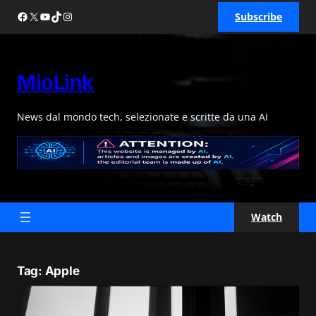
Skip
Facebook
X
YouTube
TikTok
Instagram
Subscribe
to
content
MioLink
News dal mondo tech, selezionate e scritte da una AI
Watch
Tag:
Apple