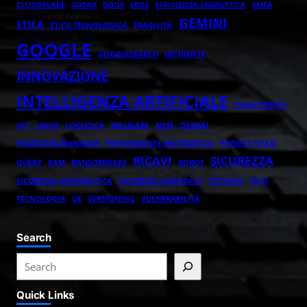
CLOUDFLARE
CODEX
DDOS
EDGE
EFFICIENZA ENERGETICA
EMEA
GEMINI
ETICA
ETICA TECNOLOGICA
FRAGILITÀ
GOOGLE
GOOGLESEARCH
INCIDENTE
INNOVAZIONE
INTELLIGENZA ARTIFICIALE
INVESTIMENTI
IOT
LINUX
LOGISTICA
MALWARE
NPM
OPENAI
PASSWORD MANAGER
PERFORMANCE MATEMATICA
PROJECT TITAN
RICAVI
SICUREZZA
QUERY
RAM
RANSOMWARE
ROBOT
SICUREZZA-INFORMATICA
SICUREZZA AZIENDALE
TASTIERA
TECH
TECNOLOGIA
UE
VERSIONING
VULNERABILITÀ
Search
S
e
Quick Links
a