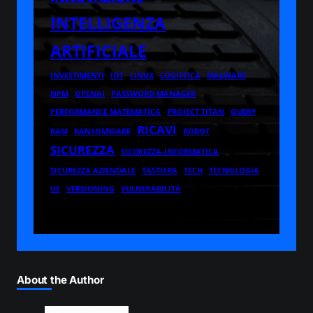
INTELLIGENZA
ARTIFICIALE
INVESTIMENTI
IOT
LINUX
LOGISTICA
MALWARE
NPM
OPENAI
PASSWORD MANAGER
PERFORMANCE MATEMATICA
PROJECT TITAN
QUERY
RICAVI
RAM
RANSOMWARE
ROBOT
SICUREZZA
SICUREZZA-INFORMATICA
SICUREZZA AZIENDALE
TASTIERA
TECH
TECNOLOGIA
UE
VERSIONING
VULNERABILITÀ
About the Author