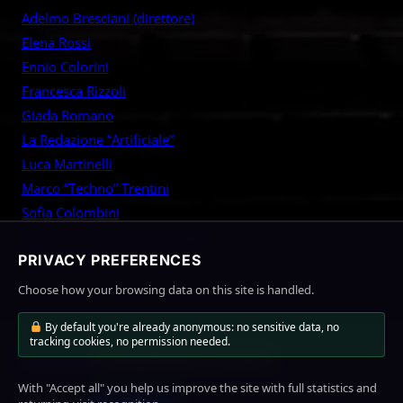
r
Adelmo Bresciani (direttore)
c
Elena Rossi
h
Ennio Colorini
Francesca Rìzzoli
Giada Romano
La Redazione “Artificiale”
Luca Martinelli
Marco “Techno” Trentini
Sofia Colombini
Tommaso “Tommy” De Angelis
PRIVACY PREFERENCES
Vittorio Sarti
Choose how your browsing data on this site is handled.
By default you're already anonymous: no sensitive data, no
tracking cookies, no permission needed.
MioLink
Home
News
About Us
Contact
With "Accept all" you help us improve the site with full statistics and