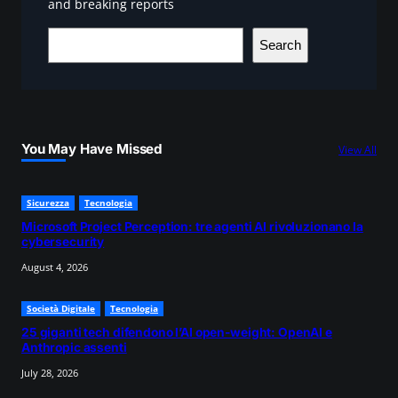
and breaking reports
S
Search
e
a
r
c
You May Have Missed
View All
h
Sicurezza
Tecnologia
Microsoft Project Perception: tre agenti AI rivoluzionano la
cybersecurity
August 4, 2026
Società Digitale
Tecnologia
25 giganti tech difendono l’AI open-weight: OpenAI e
Anthropic assenti
July 28, 2026