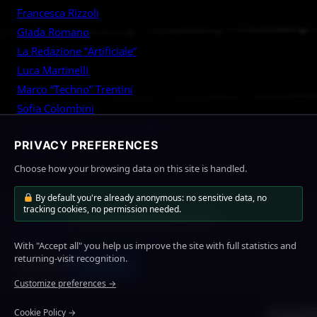
Francesca Rìzzoli
Giada Romano
La Redazione “Artificiale”
Luca Martinelli
Marco “Techno” Trentini
Sofia Colombini
Tommaso “Tommy” De Angelis
PRIVACY PREFERENCES
Vittorio Sarti
Choose how your browsing data on this site is handled.
By default you're already anonymous: no sensitive data, no
tracking cookies, no permission needed.
MioLink
Home
News
About Us
Contact
With "Accept all" you help us improve the site with full statistics and
Facebook
Twitter
YouTube
returning-visit recognition.
Subscribe
Customize preferences →
Cookie Policy →