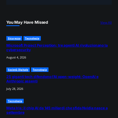
a
r
c
You May Have Missed
View All
h
Sicurezza
Tecnologia
Microsoft Project Perception: tre agenti AI rivoluzionano la
cybersecurity
August 4, 2026
Società Digitale
Tecnologia
25 giganti tech difendono l’AI open-weight: OpenAI e
Anthropic assenti
July 28, 2026
Tecnologia
Meta Iris: il chip AI da 145 miliardi che sfida Nvidia nasce a
settembre