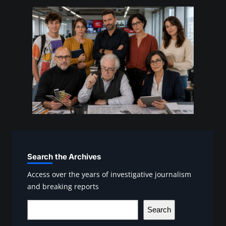
Search the Archives
Access over the years of investigative journalism
and breaking reports
S
Search
e