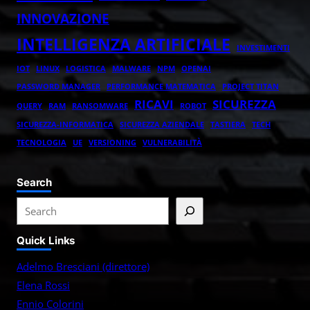
INNOVAZIONE
INTELLIGENZA ARTIFICIALE
INVESTIMENTI
IOT
LINUX
LOGISTICA
MALWARE
NPM
OPENAI
PASSWORD MANAGER
PERFORMANCE MATEMATICA
PROJECT TITAN
RICAVI
SICUREZZA
QUERY
RAM
RANSOMWARE
ROBOT
SICUREZZA-INFORMATICA
SICUREZZA AZIENDALE
TASTIERA
TECH
TECNOLOGIA
UE
VERSIONING
VULNERABILITÀ
Search
S
e
Quick Links
a
r
Adelmo Bresciani (direttore)
c
Elena Rossi
h
Ennio Colorini