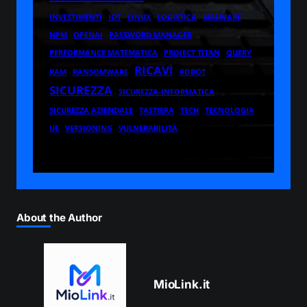
INVESTIMENTI
IOT
LINUX
LOGISTICA
MALWARE
NPM
OPENAI
PASSWORD MANAGER
PERFORMANCE MATEMATICA
PROJECT TITAN
QUERY
RICAVI
RAM
RANSOMWARE
ROBOT
SICUREZZA
SICUREZZA-INFORMATICA
SICUREZZA AZIENDALE
TASTIERA
TECH
TECNOLOGIA
UE
VERSIONING
VULNERABILITÀ
About the Author
MioLink.it