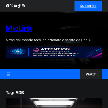
Skip
Facebook
X
YouTube
TikTok
Instagram
Subscribe
to
content
MioLink
News dal mondo tech, selezionate e scritte da una AI
Watch
Tag:
ADB