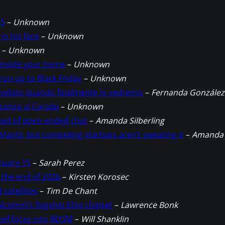
 5
–
Unknown
 in his face
–
Unknown
–
Unknown
 inside your home
–
Unknown
run-up to Black Friday
–
Unknown
rivelato quando finalmente lo vedremo
–
Fernanda González
acanza ai Caraibi
–
Unknown
nstead of open-ended chat
–
Amanda Silberling
stants, but competing startups aren’t sweating it
–
Amanda
nuary 15
–
Sarah Perez
y the end of 2026
–
Kirsten Korosec
 satellites
–
Tim De Chant
lcomm’s flagship Elite chipset
–
Lawrence Bonk
rief foray into BDSM
–
Will Shanklin