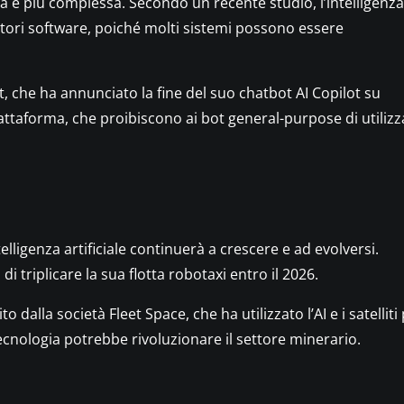
a è più complessa. Secondo un recente studio, l’intelligenza
atori software, poiché molti sistemi possono essere
t, che ha annunciato la fine del suo chatbot AI Copilot su
ttaforma, che proibiscono ai bot general-purpose di utilizza
elligenza artificiale continuerà a crescere e ad evolversi.
i triplicare la sua flotta robotaxi entro il 2026.
dalla società Fleet Space, che ha utilizzato l’AI e i satelliti
ecnologia potrebbe rivoluzionare il settore minerario.