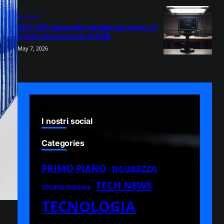
Sicurezza
200.000 dispositivi infettati da xlabs_v1:
il pericolo nascosto di ADB
May 7, 2026
I nostri social
Categories
PRIMO PIANO
SICUREZZA
TECH NEWS
SOCIETÀ DIGITALE
TECNOLOGIA