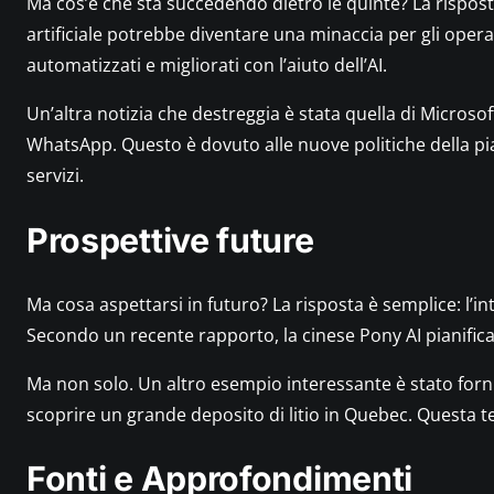
Ma cos’è che sta succedendo dietro le quinte? La rispost
e
n
artificiale potrebbe diventare una minaccia per gli oper
z
automatizzati e migliorati con l’aiuto dell’AI.
e
Un’altra notizia che destreggia è stata quella di Microsof
e
p
WhatsApp. Questo è dovuto alle nuove politiche della pia
r
servizi.
o
s
Prospettive future
p
e
Ma cosa aspettarsi in futuro? La risposta è semplice: l’int
t
t
Secondo un recente rapporto, la cinese Pony AI pianifica d
i
Ma non solo. Un altro esempio interessante è stato fornito 
v
scoprire un grande deposito di litio in Quebec. Questa t
e
f
Fonti e Approfondimenti
u