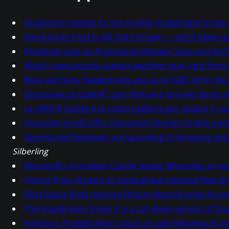
t
u
Qualcomm reveals its not-so-elite Snapdragon 8 Gen
r
David Sacks tried to kill state AI laws — and it blew up
e
Perplexity says its AI personal shopper ‘puts you first’
Wyze’s new security camera watches your yard from
Bose and Sony headphones are up to $200 off in the 
Dispositivo di OpenAI, Sam Altman e Jony Ive hanno 
La eSIM di GigSky è la scelta migliore per andare in v
Character AI will offer interactive ‘Stories’ to kids i
OpenAI and Perplexity are launching AI shopping assi
Silberling
Microsoft’s AI chatbot Copilot leaves WhatsApp on Ja
China’s Pony AI plans to triple global robotaxi fleet b
Fleet Space finds massive lithium deposit using AI and
The Snapdragon 8 Gen 5 is a cut-down version of Qua
FoloToy’s AI teddy bear is back on sale following its b