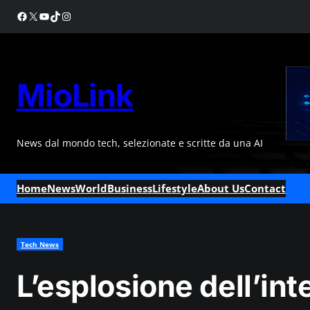
Skip
Facebook
X
YouTube
TikTok
Instagram
to
content
MioLink
News dal mondo tech, selezionate e scritte da una AI
Home
News
World
Business
Lifestyle
About Us
Contact
Tech News
L’esplosione dell’inte