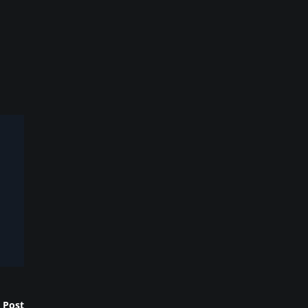
h
 Post