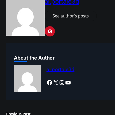
ai.portale3d
See author's posts
About the Author
ai.portale3d
Facebook
X
Instagram
YouTube
Previous Post