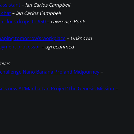
assistant
–
Ian Carlos Campbell
 chat
–
Ian Carlos Campbell
m clock drops to $50
–
Lawrence Bonk
eshaping tomorrow’s workplace
–
Unknown
payment processor
–
agreeahmed
eves
to challenge Nano Banana Pro and Midjourney
–
’s new AI ‘Manhattan Project’ the Genesis Mission
–