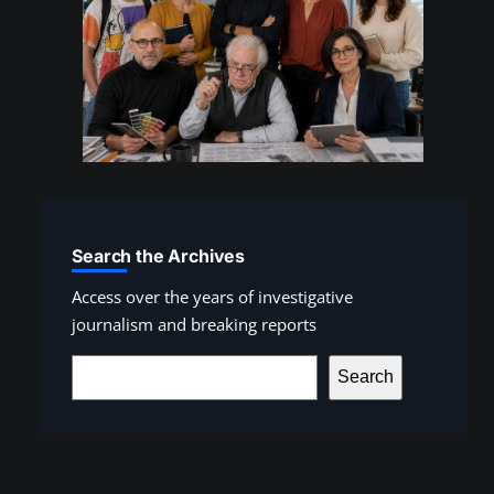
Search the Archives
Access over the years of investigative
journalism and breaking reports
S
Search
e
a
r
c