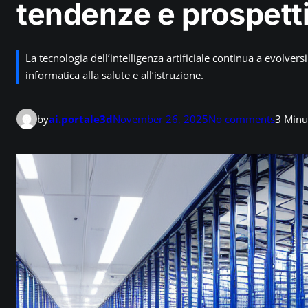
tendenze e prospetti
La tecnologia dell’intelligenza artificiale continua a evolvers
informatica alla salute e all’istruzione.
o
by
ai.portale3d
November 26, 2025
No comments
3 Minu
n
L
’
e
s
p
l
o
s
i
o