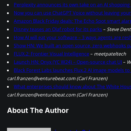
Perplexity announces its own take on an AI shopping 
Now you can use ChatGPT Voice without leaving your
Amazon Black Friday deals: The Echo Spot smart alar
Disney teases an Olaf robot for its parks
–
Steve Dent
How AI will eat your software – 3 ways agents are r
Show HN: We built an open source, zero webhooks 
FLUX.2: Frontier Visual Intelligence
–
meetpateltech
Launch HN: Onyx (YC W24) – Open-source chat UI
–
W
Black Forest Labs launches Flux.2 AI image models 
carl.franzen@venturebeat.com (Carl Franzen)
What enterprises should know about The White House
carl.franzen@venturebeat.com (Carl Franzen)
About The Author