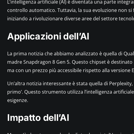
z
L’intelligenza artificiale (AI) è diventata una parte integr
a
controllo automatico. Tuttavia, la sua evoluzione non si f
a
iniziando a rivoluzionare diverse aree del settore tecnol
r
t
Applicazioni dell’AI
i
f
i
La prima notizia che abbiamo analizzato è quella di Qua
c
madre Snapdragon 8 Gen 5. Questo chipset è destinato a
i
ma con un prezzo più accessibile rispetto alla versione El
a
l
Un’altra notizia interessante è stata quella di Perplexit
e
primo’. Questo strumento utilizza l’intelligenza artificiale
:
esigenze.
t
e
Impatto dell’AI
n
d