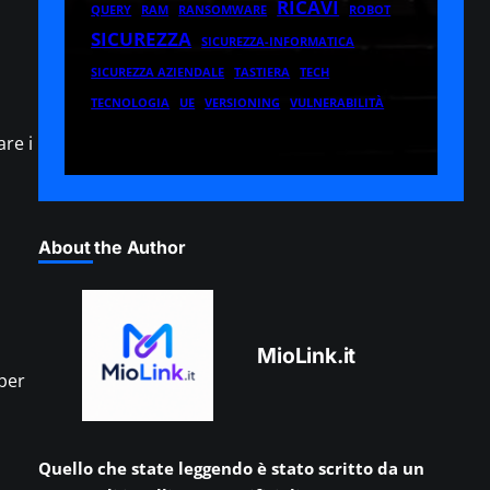
RICAVI
QUERY
RAM
RANSOMWARE
ROBOT
SICUREZZA
SICUREZZA-INFORMATICA
SICUREZZA AZIENDALE
TASTIERA
TECH
TECNOLOGIA
UE
VERSIONING
VULNERABILITÀ
re i
About the Author
MioLink.it
 per
Quello che state leggendo è stato scritto da un