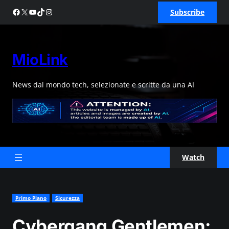
Skip
Facebook
X
YouTube
TikTok
Instagram
Subscribe
to
content
MioLink
News dal mondo tech, selezionate e scritte da una AI
Watch
Primo Piano
Sicurezza
Cybergang Gentlemen: