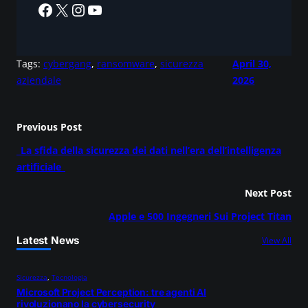
Facebook
X
Instagram
YouTube
Tags:
cybergang
, 
ransomware
, 
sicurezza
April 30,
aziendale
2026
Previous Post
_La sfida della sicurezza dei dati nell’era dell’intelligenza
artificiale_
Next Post
Apple e 500 Ingegneri Sui Project Titan
Latest News
View All
Sicurezza
, 
Tecnologia
Microsoft Project Perception: tre agenti AI
rivoluzionano la cybersecurity