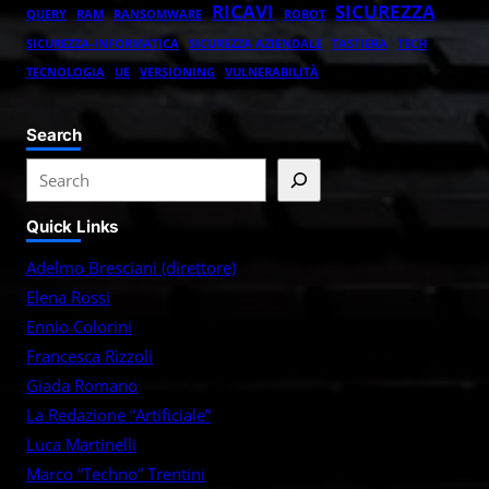
RICAVI
SICUREZZA
QUERY
RAM
RANSOMWARE
ROBOT
SICUREZZA-INFORMATICA
SICUREZZA AZIENDALE
TASTIERA
TECH
TECNOLOGIA
UE
VERSIONING
VULNERABILITÀ
Search
S
e
Quick Links
a
r
Adelmo Bresciani (direttore)
c
Elena Rossi
h
Ennio Colorini
Francesca Rìzzoli
Giada Romano
La Redazione “Artificiale”
Luca Martinelli
Marco “Techno” Trentini