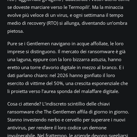
se doveste marciare verso le Termopili’. Ma la minaccia
evolve più veloce di un virus, e ogni settimana il tempo
medio di recovery (RTO) si allunga, diventando un’ombra
pietosa.
Pure se i Gentlemen navigano in acque affollate, le loro
imprese si distinguono. Il mercato dei ransomware è già
una laguna, eppure con la loro bizzarra astuzia, hanno
eretto una torre d’avorio digitale in mezzo al branco. E i
dati parlano chiaro: nel 2026 hanno gonfiato il loro
esercito di vittime del 50%, una crescita esponenziale che
li proietta verso l’aurea sponda del malaffare digitale.
Cosa ci attende? L’indiscreto scintillio delle chiavi
ransomware che The Gentlemen affila di giorno in giorno.
Stanno investendo nerbo e cervello per superare i nuovi
antivirus, per rendere il loro codice un demone
invulnerabile. Nel frattempo, le aziende devono svegliarsi