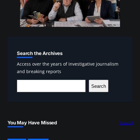
Search the Archives
Access over the years of investigative journalism
and breaking reports
S
Search
e
a
r
c
You May Have Missed
View All
h