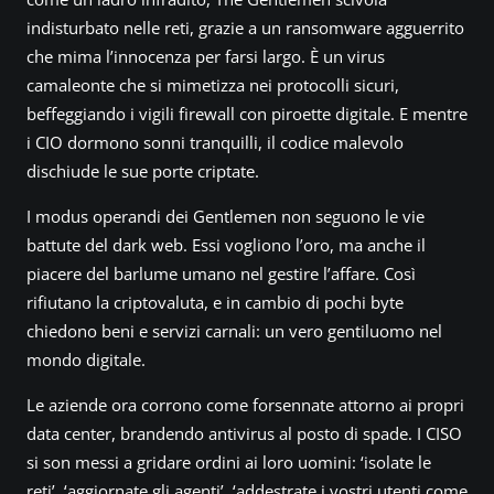
indisturbato nelle reti, grazie a un ransomware agguerrito
che mima l’innocenza per farsi largo. È un virus
camaleonte che si mimetizza nei protocolli sicuri,
beffeggiando i vigili firewall con piroette digitale. E mentre
i CIO dormono sonni tranquilli, il codice malevolo
dischiude le sue porte criptate.
I modus operandi dei Gentlemen non seguono le vie
battute del dark web. Essi vogliono l’oro, ma anche il
piacere del barlume umano nel gestire l’affare. Così
rifiutano la criptovaluta, e in cambio di pochi byte
chiedono beni e servizi carnali: un vero gentiluomo nel
mondo digitale.
Le aziende ora corrono come forsennate attorno ai propri
data center, brandendo antivirus al posto di spade. I CISO
si son messi a gridare ordini ai loro uomini: ‘isolate le
reti’, ‘aggiornate gli agenti’, ‘addestrate i vostri utenti come