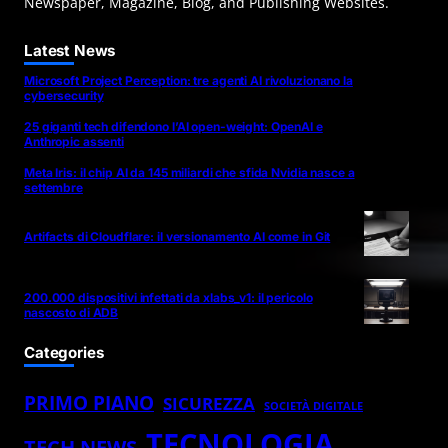
Newspaper, Magazine, Blog, and Publishing Websites.
Latest News
Microsoft Project Perception: tre agenti AI rivoluzionano la
cybersecurity
25 giganti tech difendono l’AI open-weight: OpenAI e
Anthropic assenti
Meta Iris: il chip AI da 145 miliardi che sfida Nvidia nasce a
settembre
Artifacts di Cloudflare: il versionamento AI come in Git
200.000 dispositivi infettati da xlabs_v1: il pericolo
nascosto di ADB
Categories
PRIMO PIANO
SICUREZZA
SOCIETÀ DIGITALE
TECNOLOGIA
TECH NEWS