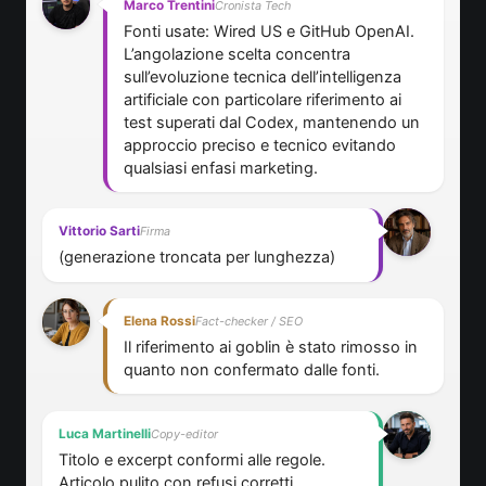
Marco Trentini
Cronista Tech
Fonti usate: Wired US e GitHub OpenAI.
L’angolazione scelta concentra
sull’evoluzione tecnica dell’intelligenza
artificiale con particolare riferimento ai
test superati dal Codex, mantenendo un
approccio preciso e tecnico evitando
qualsiasi enfasi marketing.
Vittorio Sarti
Firma
(generazione troncata per lunghezza)
Elena Rossi
Fact-checker / SEO
Il riferimento ai goblin è stato rimosso in
quanto non confermato dalle fonti.
Luca Martinelli
Copy-editor
Titolo e excerpt conformi alle regole.
Articolo pulito con refusi corretti.