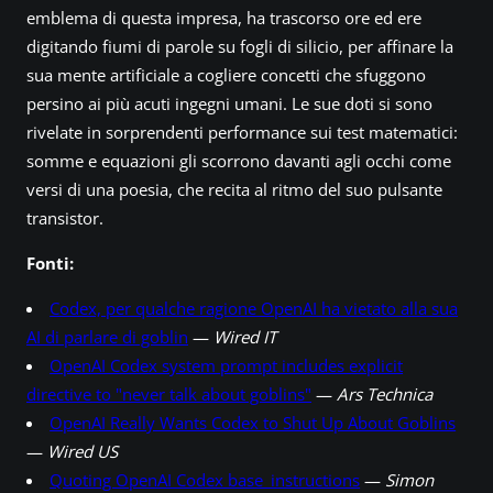
emblema di questa impresa, ha trascorso ore ed ere
digitando fiumi di parole su fogli di silicio, per affinare la
sua mente artificiale a cogliere concetti che sfuggono
persino ai più acuti ingegni umani. Le sue doti si sono
rivelate in sorprendenti performance sui test matematici:
somme e equazioni gli scorrono davanti agli occhi come
versi di una poesia, che recita al ritmo del suo pulsante
transistor.
Fonti:
Codex, per qualche ragione OpenAI ha vietato alla sua
AI di parlare di goblin
—
Wired IT
OpenAI Codex system prompt includes explicit
directive to "never talk about goblins"
—
Ars Technica
OpenAI Really Wants Codex to Shut Up About Goblins
—
Wired US
Quoting OpenAI Codex base_instructions
—
Simon