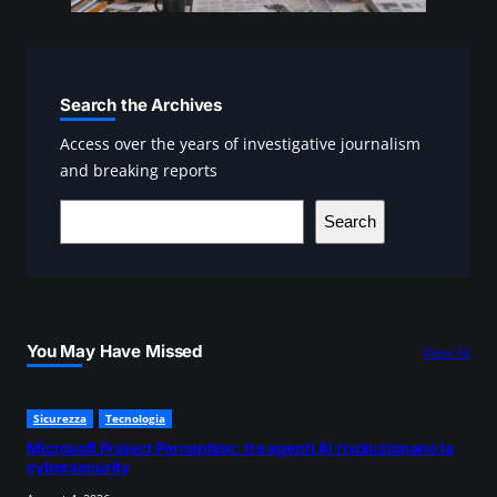
Search the Archives
Access over the years of investigative journalism
and breaking reports
S
Search
e
a
r
c
You May Have Missed
View All
h
Sicurezza
Tecnologia
Microsoft Project Perception: tre agenti AI rivoluzionano la
cybersecurity