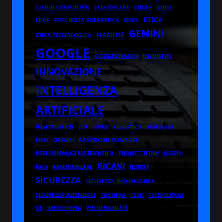
CLOUD COMPUTING
CLOUDFLARE
CODEX
DDOS
ETICA
EDGE
EFFICIENZA ENERGETICA
EMEA
GEMINI
ETICA TECNOLOGICA
FRAGILITÀ
GOOGLE
GOOGLESEARCH
INCIDENTE
INNOVAZIONE
INTELLIGENZA
ARTIFICIALE
INVESTIMENTI
IOT
LINUX
LOGISTICA
MALWARE
NPM
OPENAI
PASSWORD MANAGER
PERFORMANCE MATEMATICA
PROJECT TITAN
QUERY
RICAVI
RAM
RANSOMWARE
ROBOT
SICUREZZA
SICUREZZA-INFORMATICA
SICUREZZA AZIENDALE
TASTIERA
TECH
TECNOLOGIA
UE
VERSIONING
VULNERABILITÀ