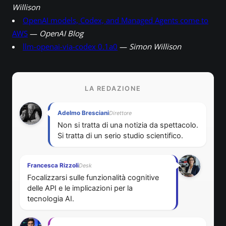
Willison
OpenAI models, Codex, and Managed Agents come to
AWS
—
OpenAI Blog
llm-openai-via-codex 0.1a0
—
Simon Willison
LA REDAZIONE
Adelmo Bresciani
Direttore
Non si tratta di una notizia da spettacolo.
Si tratta di un serio studio scientifico.
Francesca Rizzoli
Desk
Focalizzarsi sulle funzionalità cognitive
delle API e le implicazioni per la
tecnologia AI.