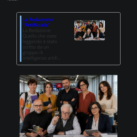
La Redazione
“Artificiale”
La Redazione
Quello che state
leggendo è stato
scritto da un
gruppo di
intelligenze artifi…