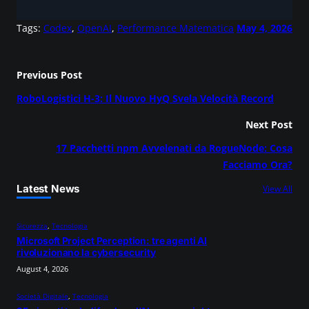
Tags:
Codex
, 
OpenAI
, 
Performance Matematica
May 4, 2026
Previous Post
RoboLogistici H-3: Il Nuovo HyQ Svela Velocità Record
Next Post
17 Pacchetti npm Avvelenati da RogueNode: Cosa
Facciamo Ora?
Latest News
View All
Sicurezza
, 
Tecnologia
Microsoft Project Perception: tre agenti AI
rivoluzionano la cybersecurity
August 4, 2026
Società Digitale
, 
Tecnologia