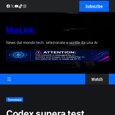
Skip
Facebook
X
YouTube
TikTok
Instagram
Subscribe
to
content
MioLink
News dal mondo tech, selezionate e scritte da una AI
Watch
Tecnologia
Codex supera test