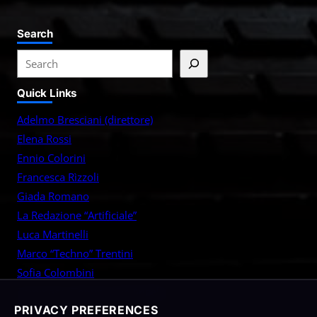
Search
S
e
Quick Links
a
r
Adelmo Bresciani (direttore)
c
Elena Rossi
h
Ennio Colorini
Francesca Rìzzoli
Giada Romano
La Redazione “Artificiale”
Luca Martinelli
Marco “Techno” Trentini
Sofia Colombini
Tommaso “Tommy” De Angelis
PRIVACY PREFERENCES
Vittorio Sarti