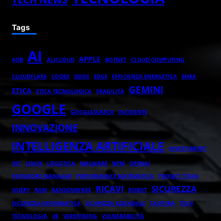
Tags
AI
APPLE
ADB
ALICLOUD
BOTNET
CLOUD COMPUTING
CLOUDFLARE
CODEX
DDOS
EDGE
EFFICIENZA ENERGETICA
EMEA
GEMINI
ETICA
ETICA TECNOLOGICA
FRAGILITÀ
GOOGLE
GOOGLESEARCH
INCIDENTE
INNOVAZIONE
INTELLIGENZA ARTIFICIALE
INVESTIMENTI
IOT
LINUX
LOGISTICA
MALWARE
NPM
OPENAI
PASSWORD MANAGER
PERFORMANCE MATEMATICA
PROJECT TITAN
RICAVI
SICUREZZA
QUERY
RAM
RANSOMWARE
ROBOT
SICUREZZA-INFORMATICA
SICUREZZA AZIENDALE
TASTIERA
TECH
TECNOLOGIA
UE
VERSIONING
VULNERABILITÀ