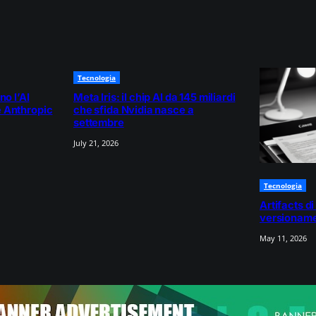
Tecnologia
no l’AI
Meta Iris: il chip AI da 145 miliardi
 Anthropic
che sfida Nvidia nasce a
settembre
July 21, 2026
Tecnologia
Artifacts di
versioname
May 11, 2026