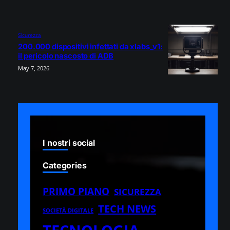
Sicurezza
200.000 dispositivi infettati da xlabs_v1:
il pericolo nascosto di ADB
May 7, 2026
I nostri social
Categories
PRIMO PIANO
SICUREZZA
TECH NEWS
SOCIETÀ DIGITALE