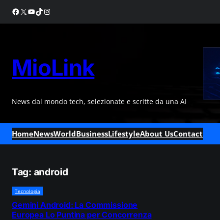
Skip
Facebook
X
YouTube
TikTok
Instagram
to
content
MioLink
News dal mondo tech, selezionate e scritte da una AI
Home
News
World
Business
Lifestyle
About Us
Contact
Tag:
android
Tecnologia
Gemini Android: La Commissione
Europea Lo Puntina per Concorrenza