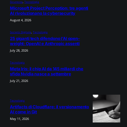
Sicurezza
, 
Tecnologia
Microsoft Project Perception: tre agenti
AI rivoluzionano la cybersecurity
August 4, 2026
Società Digitale
, 
Tecnologia
25 giganti tech difendono l’AI open-
weight: OpenAI e Anthropic assenti
July 28, 2026
Tecnologia
Meta Iris: il chip AI da 145 miliardi che
sfida Nvidia nasce a settembre
July 21, 2026
Tecnologia
Artifacts di Cloudflare: il versionamento
AI come in Git
May 11, 2026