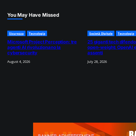
You May Have Missed
Sicurezza
Tecnologia
Società Digitale
Tecnologia
Microsoft Project Perception: tre
25 giganti tech difendo
agenti AI rivoluzionano la
open-weight: OpenAI e
cybersecurity
assenti
August 4, 2026
July 28, 2026