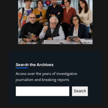
Search the Archives
Access over the years of investigative
journalism and breaking reports
S
Search
e
a