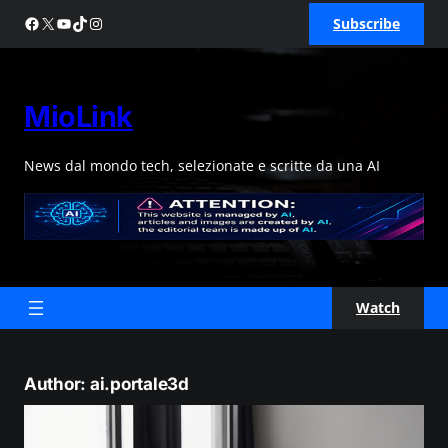
Skip
Facebook
X
YouTube
TikTok
Instagram
Subscribe
to
content
MioLink
News dal mondo tech, selezionate e scritte da una AI
Watch
Author:
ai.portale3d