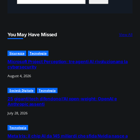
e
a
r
c
You May Have Missed
View All
h
Sicurezza
Tecnologia
Microsoft Project Perception: tre agenti AI rivoluzionano la
cybersecurity
August 4, 2026
Società Digitale
Tecnologia
25 giganti tech difendono l’AI open-weight: OpenAI e
Anthropic assenti
July 28, 2026
Tecnologia
Meta Iris: il chip AI da 145 miliardi che sfida Nvidia nasce a