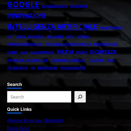
GOOGLE
GOOGLESEARCH
INCIDENTE
INNOVAZIONE
INTELLIGENZA ARTIFICIALE
INVESTIMENTI
IOT
LINUX
LOGISTICA
MALWARE
NPM
OPENAI
PASSWORD MANAGER
PERFORMANCE MATEMATICA
PROJECT TITAN
RICAVI
SICUREZZA
QUERY
RAM
RANSOMWARE
ROBOT
SICUREZZA-INFORMATICA
SICUREZZA AZIENDALE
TASTIERA
TECH
TECNOLOGIA
UE
VERSIONING
VULNERABILITÀ
Search
S
e
Quick Links
a
r
Adelmo Bresciani (direttore)
c
Elena Rossi