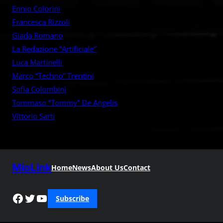
h
Ennio Colorini
Francesca Rìzzoli
Giada Romano
La Redazione “Artificiale”
Luca Martinelli
Marco “Techno” Trentini
Sofia Colombini
Tommaso “Tommy” De Angelis
Vittorio Sarti
MioLink
Home
News
About Us
Contact
Facebook
Twitter
YouTube
Subscribe