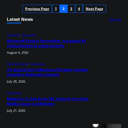
Previous Page
1
2
3
4
Next Page
Latest News
View All
Sicurezza
, 
Tecnologia
Microsoft Project Perception: tre agenti AI
rivoluzionano la cybersecurity
August 4, 2026
Società Digitale
, 
Tecnologia
25 giganti tech difendono l’AI open-weight:
OpenAI e Anthropic assenti
July 28, 2026
Tecnologia
Meta Iris: il chip AI da 145 miliardi che sfida
Nvidia nasce a settembre
July 21, 2026