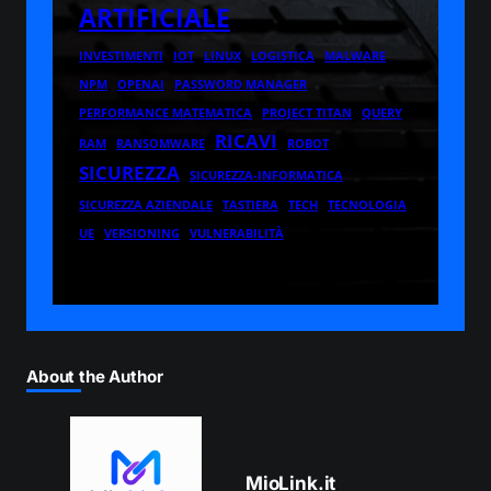
ARTIFICIALE
INVESTIMENTI
IOT
LINUX
LOGISTICA
MALWARE
NPM
OPENAI
PASSWORD MANAGER
PERFORMANCE MATEMATICA
PROJECT TITAN
QUERY
RICAVI
RAM
RANSOMWARE
ROBOT
SICUREZZA
SICUREZZA-INFORMATICA
SICUREZZA AZIENDALE
TASTIERA
TECH
TECNOLOGIA
UE
VERSIONING
VULNERABILITÀ
About the Author
MioLink.it