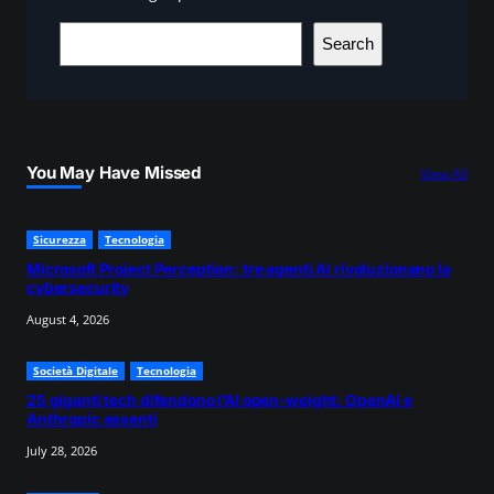
S
Search
e
a
r
c
You May Have Missed
View All
h
Sicurezza
Tecnologia
Microsoft Project Perception: tre agenti AI rivoluzionano la
cybersecurity
August 4, 2026
Società Digitale
Tecnologia
25 giganti tech difendono l’AI open-weight: OpenAI e
Anthropic assenti
July 28, 2026