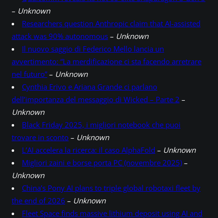
–
Unknown
Researchers question Anthropic claim that AI-assisted
attack was 90% autonomous
–
Unknown
Il nuovo saggio di Federico Mello lancia un
avvertimento: “La merdificazione ci sta facendo arretrare
nel futuro”
–
Unknown
Cynthia Erivo e Ariana Grande ci parlano
dell’importanza del messaggio di Wicked – Parte 2
–
Unknown
Black Friday 2025, i migliori notebook che puoi
trovare in sconto
–
Unknown
L’AI accelera la ricerca: il caso AlphaFold
–
Unknown
Migliori zaini e borse porta PC (novembre 2025)
–
Unknown
China’s Pony AI plans to triple global robotaxi fleet by
the end of 2026
–
Unknown
Fleet Space finds massive lithium deposit using AI and