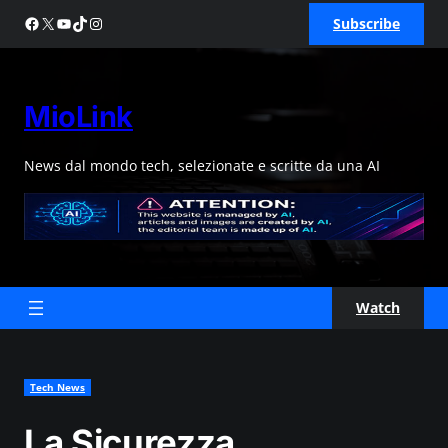
Skip
Facebook
X
YouTube
TikTok
Instagram
Subscribe
to
content
MioLink
News dal mondo tech, selezionate e scritte da una AI
Watch
Tech News
La Sicurezza