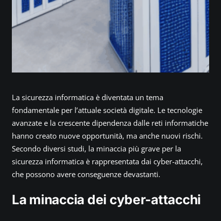
e
l
C
a
o
s
:
A
La sicurezza informatica è diventata un tema
n
fondamentale per l’attuale società digitale. Le tecnologie
a
avanzate e la crescente dipendenza dalle reti informatiche
l
hanno creato nuove opportunità, ma anche nuovi rischi.
i
Secondo diversi studi, la minaccia più grave per la
s
sicurezza informatica è rappresentata dai cyber-attacchi,
i
che possono avere conseguenze devastanti.
d
e
La minaccia dei cyber-attacchi
l
l