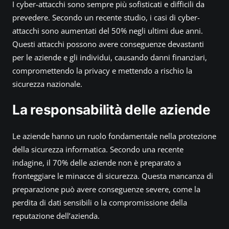
e
I cyber-attacchi sono sempre più sofisticati e difficili da
M
prevedere. Secondo un recente studio, i casi di cyber-
i
attacchi sono aumentati del 50% negli ultimi due anni.
n
Questi attacchi possono avere conseguenze devastanti
a
per le aziende e gli individui, causando danni finanziari,
c
compromettendo la privacy e mettendo a rischio la
c
sicurezza nazionale.
e
e
La responsabilità delle aziende
d
e
Le aziende hanno un ruolo fondamentale nella protezione
l
della sicurezza informatica. Secondo una recente
l
e
indagine, il 70% delle aziende non è preparato a
P
fronteggiare le minacce di sicurezza. Questa mancanza di
r
preparazione può avere conseguenze severe, come la
o
perdita di dati sensibili o la compromissione della
s
reputazione dell’azienda.
p