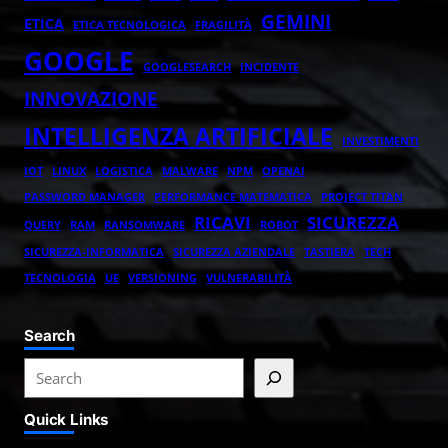
GEMINI
ETICA
ETICA TECNOLOGICA
FRAGILITÀ
GOOGLE
GOOGLESEARCH
INCIDENTE
INNOVAZIONE
INTELLIGENZA ARTIFICIALE
INVESTIMENTI
IOT
LINUX
LOGISTICA
MALWARE
NPM
OPENAI
PASSWORD MANAGER
PERFORMANCE MATEMATICA
PROJECT TITAN
RICAVI
SICUREZZA
QUERY
RAM
RANSOMWARE
ROBOT
SICUREZZA-INFORMATICA
SICUREZZA AZIENDALE
TASTIERA
TECH
TECNOLOGIA
UE
VERSIONING
VULNERABILITÀ
Search
S
e
Quick Links
a
r