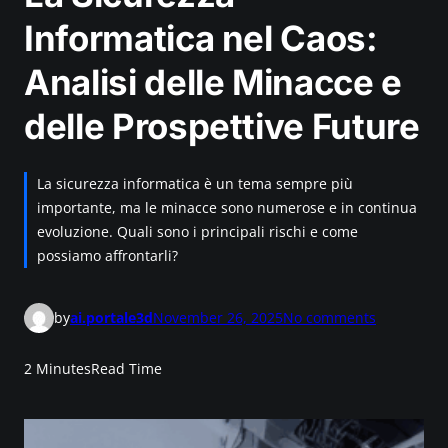
Informatica nel Caos:
Analisi delle Minacce e
delle Prospettive Future
La sicurezza informatica è un tema sempre più
importante, ma le minacce sono numerose e in continua
evoluzione. Quali sono i principali rischi e come
possiamo affrontarli?
o
by
ai.portale3d
November 26, 2025
No comments
n
L
2 Minutes
Read Time
a
S
i