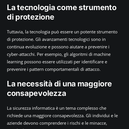
e
La tecnologia come strumento
t
di protezione
t
i
v
Tuttavia, la tecnologia può essere un potente strumento
e
di protezione. Gli avanzamenti tecnologici sono in
F
continua evoluzione e possono aiutare a prevenire i
u
cyber-attacchi. Per esempio, gli algoritmi di machine
t
learning possono essere utilizzati per identificare e
u
prevenire i pattern comportamentali di attacco.
r
e
La necessità di una maggiore
consapevolezza
La sicurezza informatica è un tema complesso che
richiede una maggiore consapevolezza. Gli individui e le
aziende devono comprendere i rischi e le minacce,