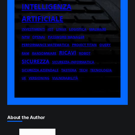
INTELLIGENZA
ARTIFICIALE
INVESTIMENTI
IOT
LINUX
LOGISTICA
MALWARE
NPM
OPENAI
PASSWORD MANAGER
PERFORMANCE MATEMATICA
PROJECT TITAN
QUERY
RICAVI
RAM
RANSOMWARE
ROBOT
SICUREZZA
SICUREZZA-INFORMATICA
SICUREZZA AZIENDALE
TASTIERA
TECH
TECNOLOGIA
UE
VERSIONING
VULNERABILITÀ
About the Author