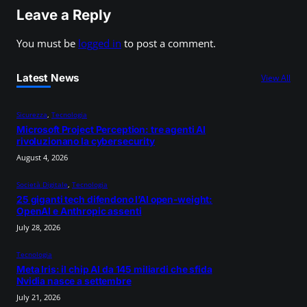
Leave a Reply
You must be
logged in
to post a comment.
Latest News
View All
Sicurezza
, 
Tecnologia
Microsoft Project Perception: tre agenti AI
rivoluzionano la cybersecurity
August 4, 2026
Società Digitale
, 
Tecnologia
25 giganti tech difendono l’AI open-weight:
OpenAI e Anthropic assenti
July 28, 2026
Tecnologia
Meta Iris: il chip AI da 145 miliardi che sfida
Nvidia nasce a settembre
July 21, 2026