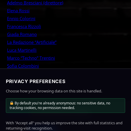
Adelmo Bresciani (direttore)
c
Elena Rossi
h
Ennio Colorini
Francesca Rìzzoli
Giada Romano
La Redazione “Artificiale”
Luca Martinelli
Marco “Techno” Trentini
Sofia Colombini
Tommaso “Tommy” De Angelis
PRIVACY PREFERENCES
Vittorio Sarti
Choose how your browsing data on this site is handled.
By default you're already anonymous: no sensitive data, no
tracking cookies, no permission needed.
MioLink
Home
News
About Us
Contact
With "Accept all" you help us improve the site with full statistics and
Facebook
Twitter
YouTube
returning-visit recognition.
Subscribe